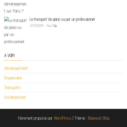
Le transport de piano vu par un professionnel
07/11/2019
Non
A VOIR
Déménagement
Organisation
Transports
Uncategorized
Fièrement propulsé par
WordPress
|
Thème :
Balanced Blog