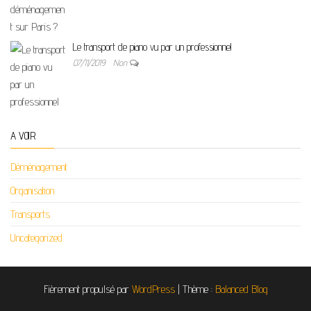
Le transport de piano vu par un professionnel
07/11/2019
Non
A VOIR
Déménagement
Organisation
Transports
Uncategorized
Fièrement propulsé par
WordPress
|
Thème :
Balanced Blog